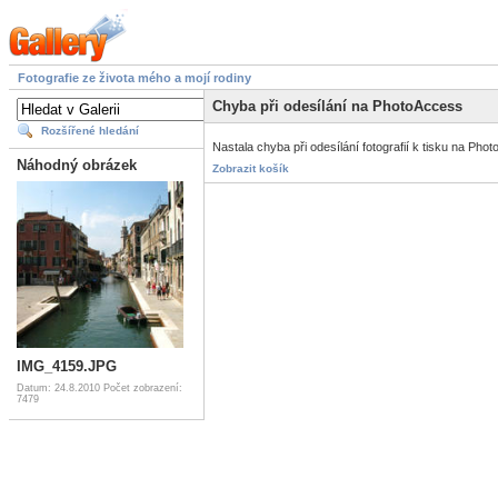
Fotografie ze života mého a mojí rodiny
Chyba při odesílání na PhotoAccess
Rozšířené hledání
Nastala chyba při odesílání fotografií k tisku na P
Náhodný obrázek
Zobrazit košík
IMG_4159.JPG
Datum: 24.8.2010
Počet zobrazení:
7479