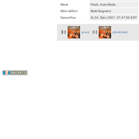
Blesk
Flash, Auto-Mode
Mód měření
Multi-Segment
Datum/čas
St 24. říjen 2007, 07:47:56 EDT
první
předchozí