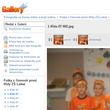
Fotografie ze života mého a mojí rodiny
Fotky z činnosti první třídy ZŠ Loket
1 třída 07 002.jpg
Rozšířené hledání
Poslat jako eCard
první
předchozí
Přidat foto do košíku
RSS feed pro tuto fotografii
Tisknout na
PhotoWorks.com
Tisknout na fotokasten.de
Tisknout na shutterfly.com
Zobrazit prezentaci
Zobrazit prezentaci (celá
obrazovka)
Fotky z činnosti první
třídy ZŠ Loket
1. 1 třída 07 ...
2. 1 třída 07 ...
3. 1 třída 07 ...
4. 1 třída 07 ...
5. 1 třída 07 ...