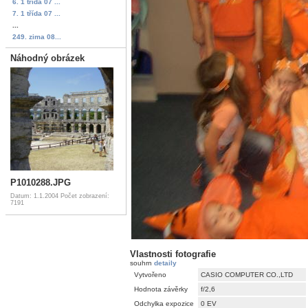
6. 1 třída 07 ...
7. 1 třída 07 ...
...
249. zima 08...
Náhodný obrázek
P1010288.JPG
Datum: 1.1.2004
Počet zobrazení:
7191
Vlastnosti fotografie
souhrn
detaily
Vytvořeno
CASIO COMPUTER CO.,LTD
Hodnota závěrky
f/2,6
Odchylka expozice
0 EV