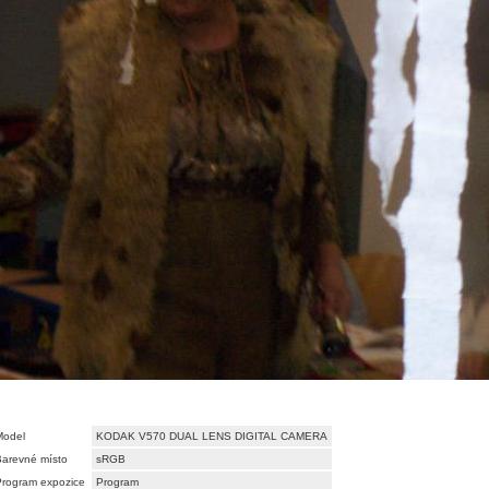
Model
KODAK V570 DUAL LENS DIGITAL CAMERA
Barevné místo
sRGB
Program expozice
Program