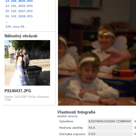
23. 100_3835.JPG
24. 100_3836.JPG
25. 100_3837.JPG
26. 100_3838.JPG
...
249. zima 08...
Náhodný obrázek
P8140437.JPG
Datum: 14.8.2007
Počet zobrazení:
7238
Vlastnosti fotografie
souhrn
detaily
Vytvořeno
EASTMAN KODAK COMPANY
Hodnota závěrky
f/4,4
Odchylka expozice
0 EV