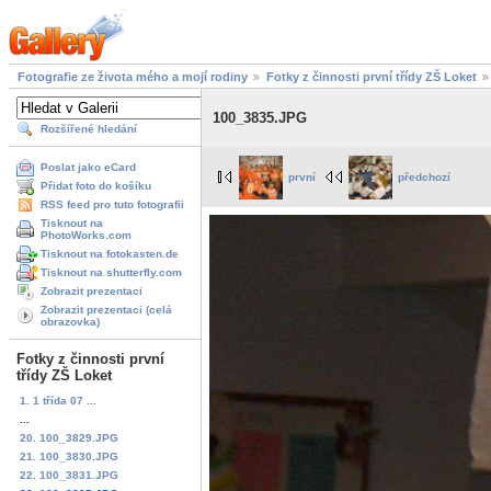
Fotografie ze života mého a mojí rodiny
Fotky z činnosti první třídy ZŠ Loket
100_3835.JPG
Rozšířené hledání
Poslat jako eCard
první
předchozí
Přidat foto do košíku
RSS feed pro tuto fotografii
Tisknout na
PhotoWorks.com
Tisknout na fotokasten.de
Tisknout na shutterfly.com
Zobrazit prezentaci
Zobrazit prezentaci (celá
obrazovka)
Fotky z činnosti první
třídy ZŠ Loket
1. 1 třída 07 ...
...
20. 100_3829.JPG
21. 100_3830.JPG
22. 100_3831.JPG