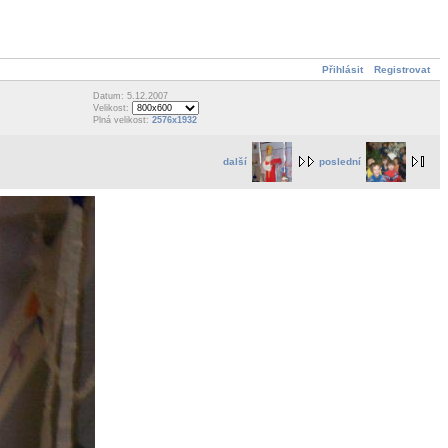
Přihlásit
Registrovat
Datum: 5.12.2007
Velikost:
Plná velikost:
2576x1932
další
poslední