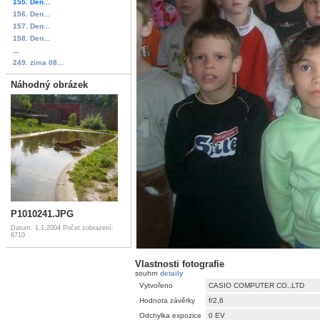
155. Den...
156. Den...
157. Den...
158. Den...
...
249. zima 08...
Náhodný obrázek
P1010241.JPG
Datum: 1.1.2004
Počet zobrazení:
8710
Vlastnosti fotografie
souhrn
detaily
Vytvořeno
CASIO COMPUTER CO.,LTD
Hodnota závěrky
f/2,6
Odchylka expozice
0 EV