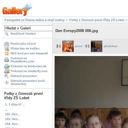
Fotografie ze života mého a mojí rodiny
Fotky z činnosti první třídy ZŠ Loket
Den Evropy2008 006.jpg
Rozšířené hledání
Poslat jako eCard
první
předchozí
Přidat foto do košíku
RSS feed pro tuto fotografii
Tisknout na
PhotoWorks.com
Tisknout na fotokasten.de
Tisknout na shutterfly.com
Zobrazit prezentaci
Zobrazit prezentaci (celá
obrazovka)
Fotky z činnosti první
třídy ZŠ Loket
1. 1 třída 07 ...
...
152. Den...
153. Den...
154. Den...