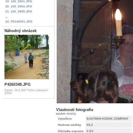
19. 100_5951.JPG
20. 100_5954.JPG
21. 100_5955.JPG
...
34. P9140001.JPG
Náhodný obrázek
P4260348.JPG
Datum: 26.4.2007
Počet zobrazení:
32520
Vlastnosti fotografie
souhrn
detaily
Vytvořeno
EASTMAN KODAK COMPANY
Hodnota závěrky
f/3,2
Odchylka expozice
0 EV