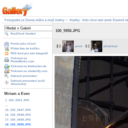
Fotografie ze života mého a mojí rodiny
Svatby - Kdo chce tam aneb šťastné ok
100_5950.JPG
Rozšířené hledání
Poslat jako eCard
první
předchozí
Přidat foto do košíku
RSS feed pro tuto fotografii
Tisknout na
PhotoWorks.com
Tisknout na fotokasten.de
Tisknout na shutterfly.com
Zobrazit prezentaci
Zobrazit prezentaci (celá
obrazovka)
Miriam a Even
1. 100_5931.JPG
...
15. 100_5947.JPG
16. 100_5948.JPG
17. 100_5949.JPG
18. 100_5950.JPG