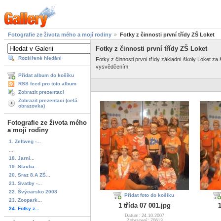
Fotografie ze života mého a mojí rodiny
Fotky z činnosti první třídy ZŠ Loket
Fotky z činnosti první třídy ZŠ Loket
Rozšířené hledání
Fotky z činnosti první třídy základní školy Loket za
vysvědčením
Přidat album do košíku
RSS feed pro toto album
Zobrazit prezentaci
Zobrazit prezentaci (celá
obrazovka)
Fotografie ze života mého
a mojí rodiny
1. Zeltweg -...
...
18. Jarní...
19. Stavba...
20. Sraz 8.A ZŚ...
21. Svatby -...
22. Švýcarsko 2008
Přidat foto do košíku
23. Zoopark...
1 třída 07 001.jpg
1
24. Fotky z...
Datum: 24.10.2007
Zobrazení: 70613