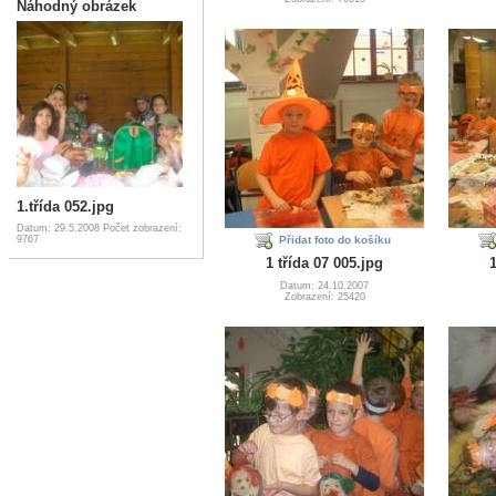
Náhodný obrázek
1.třída 052.jpg
Datum: 29.5.2008
Počet zobrazení:
9767
Přidat foto do košíku
1 třída 07 005.jpg
1
Datum: 24.10.2007
Zobrazení: 25420