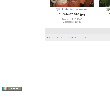
Přidat foto do košíku
1 třída 07 010.jpg
Datum: 24.10.2007
Zobrazení: 19548
Strana:
1
2
3
4
5
6
...
21