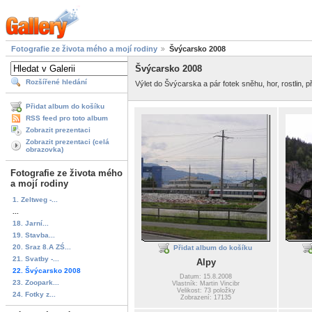
Fotografie ze života mého a mojí rodiny
Švýcarsko 2008
Švýcarsko 2008
Rozšířené hledání
Výlet do Švýcarska a pár fotek sněhu, hor, rostlin,
Přidat album do košíku
RSS feed pro toto album
Zobrazit prezentaci
Zobrazit prezentaci (celá
obrazovka)
Fotografie ze života mého
a mojí rodiny
1. Zeltweg -...
...
18. Jarní...
19. Stavba...
20. Sraz 8.A ZŚ...
Přidat album do košíku
21. Svatby -...
Alpy
22. Švýcarsko 2008
Datum: 15.8.2008
23. Zoopark...
Vlastník: Martin Vincibr
Velikost: 73 položky
24. Fotky z...
Zobrazení: 17135