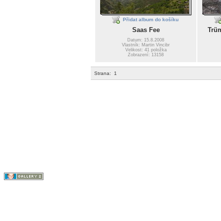
Přidat album do košíku
Saas Fee
Trü
Datum: 15.8.2008
Vlastník: Martin Vincibr
Velikost: 41 položka
Zobrazení: 13158
Strana:
1