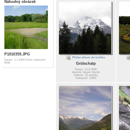
Náhodný obrázek
P1010359.JPG
Přidat album do košíku
Datum: 1.1.2004
Počet zobrazení:
Grütschalp
8434
Datum: 15.8.2008
Vlastník: Martin Vincibr
Velikost: 22 položky
Zobrazení: 11905